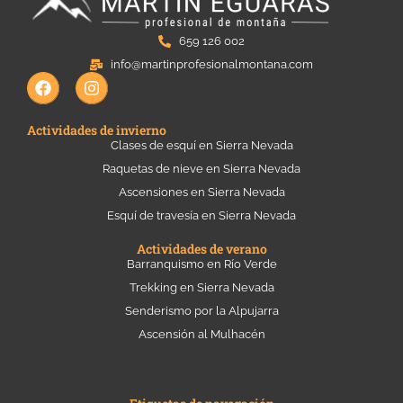
659 126 002
info@martinprofesionalmontana.com
F
I
a
n
c
s
e
t
Actividades de invierno
b
a
Clases de esquí en Sierra Nevada
o
g
Raquetas de nieve en Sierra Nevada
o
r
k
a
Ascensiones en Sierra Nevada
m
Esquí de travesía en Sierra Nevada
Actividades de verano
Barranquismo en Río Verde
Trekking en Sierra Nevada
Senderismo por la Alpujarra
Ascensión al Mulhacén