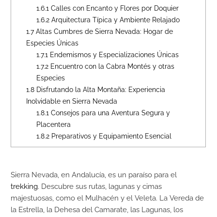
1.6.1
Calles con Encanto y Flores por Doquier
1.6.2
Arquitectura Típica y Ambiente Relajado
1.7
Altas Cumbres de Sierra Nevada: Hogar de
Especies Únicas
1.7.1
Endemismos y Especializaciones Únicas
1.7.2
Encuentro con la Cabra Montés y otras
Especies
1.8
Disfrutando la Alta Montaña: Experiencia
Inolvidable en Sierra Nevada
1.8.1
Consejos para una Aventura Segura y
Placentera
1.8.2
Preparativos y Equipamiento Esencial
Sierra Nevada, en Andalucía, es un paraíso para el
trekking
. Descubre sus rutas, lagunas y cimas
majestuosas, como el Mulhacén y el Veleta. La Vereda de
la Estrella, la Dehesa del Camarate, las Lagunas, los