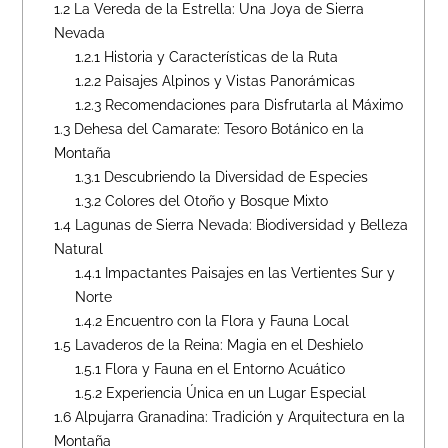
1.2
La Vereda de la Estrella: Una Joya de Sierra
Nevada
1.2.1
Historia y Características de la Ruta
1.2.2
Paisajes Alpinos y Vistas Panorámicas
1.2.3
Recomendaciones para Disfrutarla al Máximo
1.3
Dehesa del Camarate: Tesoro Botánico en la
Montaña
1.3.1
Descubriendo la Diversidad de Especies
1.3.2
Colores del Otoño y Bosque Mixto
1.4
Lagunas de Sierra Nevada: Biodiversidad y Belleza
Natural
1.4.1
Impactantes Paisajes en las Vertientes Sur y
Norte
1.4.2
Encuentro con la Flora y Fauna Local
1.5
Lavaderos de la Reina: Magia en el Deshielo
1.5.1
Flora y Fauna en el Entorno Acuático
1.5.2
Experiencia Única en un Lugar Especial
1.6
Alpujarra Granadina: Tradición y Arquitectura en la
Montaña