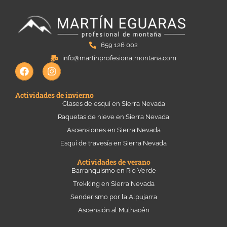
659 126 002
info@martinprofesionalmontana.com
F
I
a
n
c
s
e
t
Actividades de invierno
b
a
Clases de esquí en Sierra Nevada
o
g
Raquetas de nieve en Sierra Nevada
o
r
k
a
Ascensiones en Sierra Nevada
m
Esquí de travesía en Sierra Nevada
Actividades de verano
Barranquismo en Río Verde
Trekking en Sierra Nevada
Senderismo por la Alpujarra
Ascensión al Mulhacén