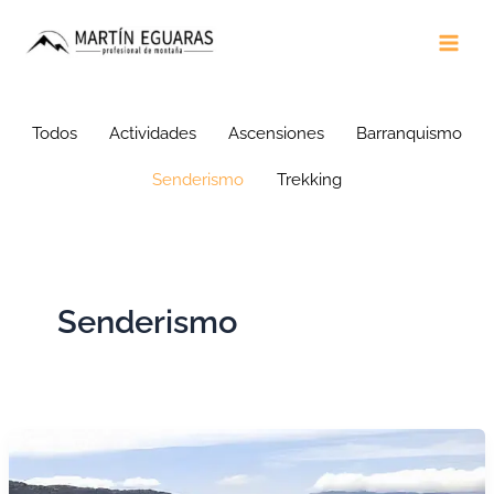
Ir
Main
al
Men
contenido
Todos
Actividades
Ascensiones
Barranquismo
Senderismo
Trekking
Senderismo